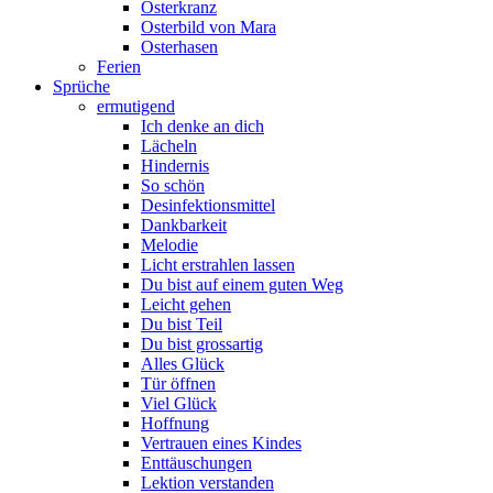
Osterkranz
Osterbild von Mara
Osterhasen
Ferien
Sprüche
ermutigend
Ich denke an dich
Lächeln
Hindernis
So schön
Desinfektionsmittel
Dankbarkeit
Melodie
Licht erstrahlen lassen
Du bist auf einem guten Weg
Leicht gehen
Du bist Teil
Du bist grossartig
Alles Glück
Tür öffnen
Viel Glück
Hoffnung
Vertrauen eines Kindes
Enttäuschungen
Lektion verstanden