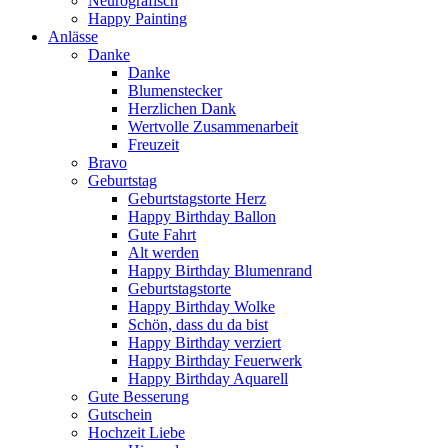
Neurografisch
Happy Painting
Anlässe
Danke
Danke
Blumenstecker
Herzlichen Dank
Wertvolle Zusammenarbeit
Freuzeit
Bravo
Geburtstag
Geburtstagstorte Herz
Happy Birthday Ballon
Gute Fahrt
Alt werden
Happy Birthday Blumenrand
Geburtstagstorte
Happy Birthday Wolke
Schön, dass du da bist
Happy Birthday verziert
Happy Birthday Feuerwerk
Happy Birthday Aquarell
Gute Besserung
Gutschein
Hochzeit Liebe