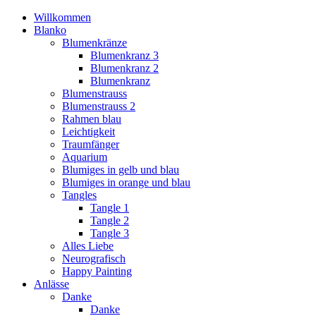
Willkommen
Blanko
Blumenkränze
Blumenkranz 3
Blumenkranz 2
Blumenkranz
Blumenstrauss
Blumenstrauss 2
Rahmen blau
Leichtigkeit
Traumfänger
Aquarium
Blumiges in gelb und blau
Blumiges in orange und blau
Tangles
Tangle 1
Tangle 2
Tangle 3
Alles Liebe
Neurografisch
Happy Painting
Anlässe
Danke
Danke