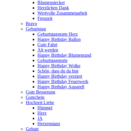
Blumenstecker
Herzlichen Dank
Wertvolle Zusammenarbeit
Freuzeit
Bravo
Geburtstag
Geburtstagstorte Herz
Happy Birthday Ballon
Gute Fahrt
Alt werden
Happy Birthday Blumenrand
Geburtstagstorte
Happy Birthday Wolke
Schön, dass du da bist
Happy Birthday verziert
Happy Birthday Feuerwerk
Happy Birthday Aquarell
Gute Besserung
Gutschein
Hochzeit Liebe
Himmel
Herz
JA
Herzenstanz
Geburt