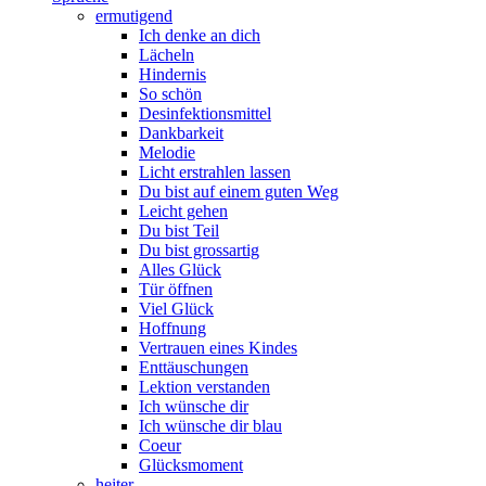
ermutigend
Ich denke an dich
Lächeln
Hindernis
So schön
Desinfektionsmittel
Dankbarkeit
Melodie
Licht erstrahlen lassen
Du bist auf einem guten Weg
Leicht gehen
Du bist Teil
Du bist grossartig
Alles Glück
Tür öffnen
Viel Glück
Hoffnung
Vertrauen eines Kindes
Enttäuschungen
Lektion verstanden
Ich wünsche dir
Ich wünsche dir blau
Coeur
Glücksmoment
heiter