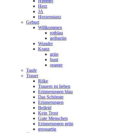
Himmel
Herz
JA
Herzenstanz
Geburt
Willkommen
rotblau
gelbgrün
Wunder
Kranz
grün
bunt
orange
Taufe
Trauer
Rilke
Trauern ist lieben
Erinnerungen blau
Das Schönste
Erinnerungen
Beileid
Kein Trost
Gute Menschen
Erinnerungen grün
grossartig