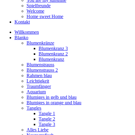
You are my sunshine
Spielfreunde
Welcome
Home sweet Home
Kontakt
Willkommen
Blanko
Blumenkränze
Blumenkranz 3
Blumenkranz 2
Blumenkranz
Blumenstrauss
Blumenstrauss 2
Rahmen blau
Leichtigkeit
Traumfänger
Aquarium
Blumiges in gelb und blau
Blumiges in orange und blau
Tangles
Tangle 1
Tangle 2
Tangle 3
Alles Liebe