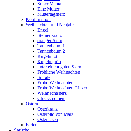
Super Mama
Eine Mutter
Muttertagsherz
Konfirmation
Weihnachten und Neujahr
Engel
Sternenkranz
oranger Stern
Tannenbaum 1
Tannenbaum 2
Kugeln rot
Kugeln grün
unter einem guten Stern
Fröhliche Weihnachten
Spirale
Frohe Weihnachten
Frohe Weihnachten Glitzer
Weihnachtsherz
Glücksmoment
Ostern
Osterkranz
Osterbild von Mara
Osterhasen
Ferien
Sprüche