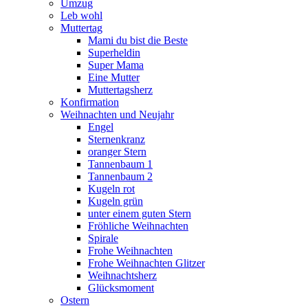
Umzug
Leb wohl
Muttertag
Mami du bist die Beste
Superheldin
Super Mama
Eine Mutter
Muttertagsherz
Konfirmation
Weihnachten und Neujahr
Engel
Sternenkranz
oranger Stern
Tannenbaum 1
Tannenbaum 2
Kugeln rot
Kugeln grün
unter einem guten Stern
Fröhliche Weihnachten
Spirale
Frohe Weihnachten
Frohe Weihnachten Glitzer
Weihnachtsherz
Glücksmoment
Ostern