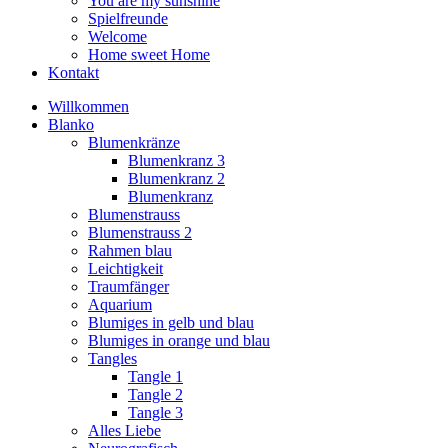
You are my sunshine
Spielfreunde
Welcome
Home sweet Home
Kontakt
Willkommen
Blanko
Blumenkränze
Blumenkranz 3
Blumenkranz 2
Blumenkranz
Blumenstrauss
Blumenstrauss 2
Rahmen blau
Leichtigkeit
Traumfänger
Aquarium
Blumiges in gelb und blau
Blumiges in orange und blau
Tangles
Tangle 1
Tangle 2
Tangle 3
Alles Liebe