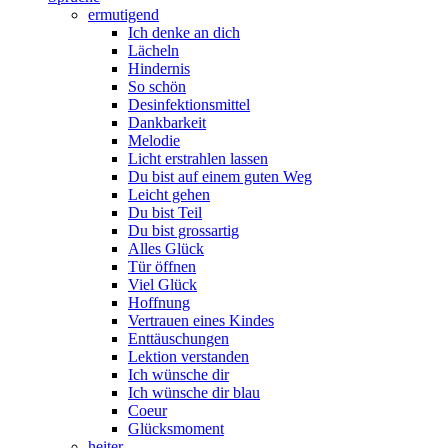
ermutigend
Ich denke an dich
Lächeln
Hindernis
So schön
Desinfektionsmittel
Dankbarkeit
Melodie
Licht erstrahlen lassen
Du bist auf einem guten Weg
Leicht gehen
Du bist Teil
Du bist grossartig
Alles Glück
Tür öffnen
Viel Glück
Hoffnung
Vertrauen eines Kindes
Enttäuschungen
Lektion verstanden
Ich wünsche dir
Ich wünsche dir blau
Coeur
Glücksmoment
heiter