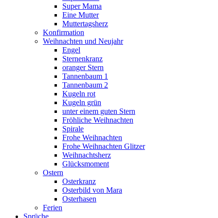
Super Mama
Eine Mutter
Muttertagsherz
Konfirmation
Weihnachten und Neujahr
Engel
Sternenkranz
oranger Stern
Tannenbaum 1
Tannenbaum 2
Kugeln rot
Kugeln grün
unter einem guten Stern
Fröhliche Weihnachten
Spirale
Frohe Weihnachten
Frohe Weihnachten Glitzer
Weihnachtsherz
Glücksmoment
Ostern
Osterkranz
Osterbild von Mara
Osterhasen
Ferien
Sprüche