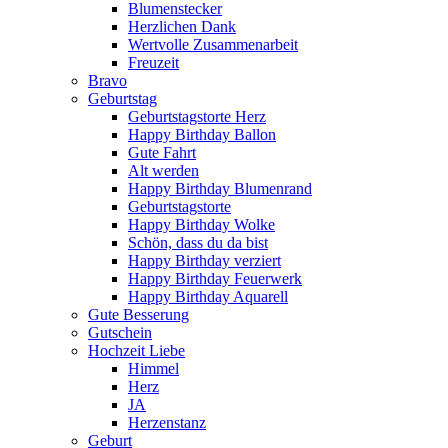
Blumenstecker
Herzlichen Dank
Wertvolle Zusammenarbeit
Freuzeit
Bravo
Geburtstag
Geburtstagstorte Herz
Happy Birthday Ballon
Gute Fahrt
Alt werden
Happy Birthday Blumenrand
Geburtstagstorte
Happy Birthday Wolke
Schön, dass du da bist
Happy Birthday verziert
Happy Birthday Feuerwerk
Happy Birthday Aquarell
Gute Besserung
Gutschein
Hochzeit Liebe
Himmel
Herz
JA
Herzenstanz
Geburt