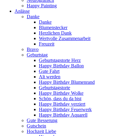
Neurografisch
Happy Painting
Anlässe
Danke
Danke
Blumenstecker
Herzlichen Dank
Wertvolle Zusammenarbeit
Freuzeit
Bravo
Geburtstag
Geburtstagstorte Herz
Happy Birthday Ballon
Gute Fahrt
Alt werden
Happy Birthday Blumenrand
Geburtstagstorte
Happy Birthday Wolke
Schön, dass du da bist
Happy Birthday verziert
Happy Birthday Feuerwerk
Happy Birthday Aquarell
Gute Besserung
Gutschein
Hochzeit Liebe