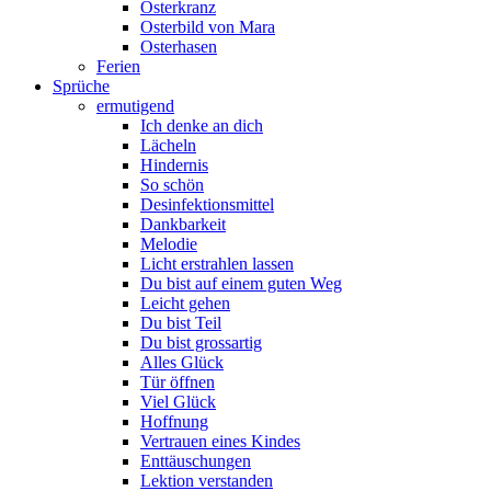
Osterkranz
Osterbild von Mara
Osterhasen
Ferien
Sprüche
ermutigend
Ich denke an dich
Lächeln
Hindernis
So schön
Desinfektionsmittel
Dankbarkeit
Melodie
Licht erstrahlen lassen
Du bist auf einem guten Weg
Leicht gehen
Du bist Teil
Du bist grossartig
Alles Glück
Tür öffnen
Viel Glück
Hoffnung
Vertrauen eines Kindes
Enttäuschungen
Lektion verstanden