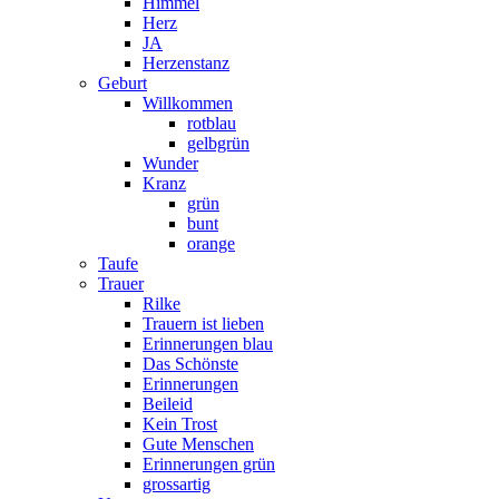
Himmel
Herz
JA
Herzenstanz
Geburt
Willkommen
rotblau
gelbgrün
Wunder
Kranz
grün
bunt
orange
Taufe
Trauer
Rilke
Trauern ist lieben
Erinnerungen blau
Das Schönste
Erinnerungen
Beileid
Kein Trost
Gute Menschen
Erinnerungen grün
grossartig