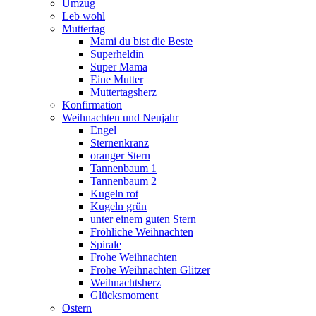
Umzug
Leb wohl
Muttertag
Mami du bist die Beste
Superheldin
Super Mama
Eine Mutter
Muttertagsherz
Konfirmation
Weihnachten und Neujahr
Engel
Sternenkranz
oranger Stern
Tannenbaum 1
Tannenbaum 2
Kugeln rot
Kugeln grün
unter einem guten Stern
Fröhliche Weihnachten
Spirale
Frohe Weihnachten
Frohe Weihnachten Glitzer
Weihnachtsherz
Glücksmoment
Ostern