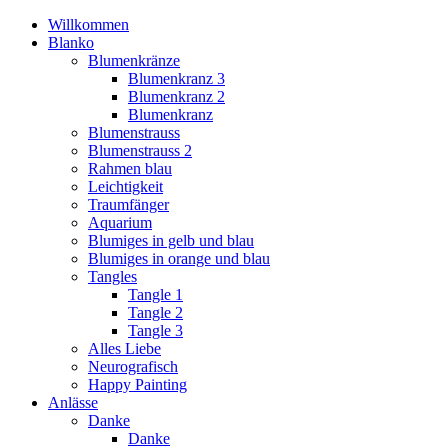
Willkommen
Blanko
Blumenkränze
Blumenkranz 3
Blumenkranz 2
Blumenkranz
Blumenstrauss
Blumenstrauss 2
Rahmen blau
Leichtigkeit
Traumfänger
Aquarium
Blumiges in gelb und blau
Blumiges in orange und blau
Tangles
Tangle 1
Tangle 2
Tangle 3
Alles Liebe
Neurografisch
Happy Painting
Anlässe
Danke
Danke