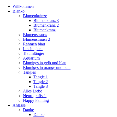
Willkommen
Blanko
Blumenkränze
Blumenkranz 3
Blumenkranz 2
Blumenkranz
Blumenstrauss
Blumenstrauss 2
Rahmen blau
Leichtigkeit
Traumfänger
Aquarium
Blumiges in gelb und blau
Blumiges in orange und blau
Tangles
Tangle 1
Tangle 2
Tangle 3
Alles Liebe
Neurografisch
Happy Painting
Anlässe
Danke
Danke