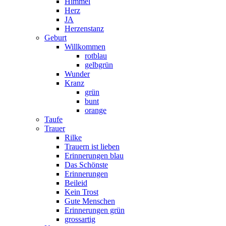
Himmel
Herz
JA
Herzenstanz
Geburt
Willkommen
rotblau
gelbgrün
Wunder
Kranz
grün
bunt
orange
Taufe
Trauer
Rilke
Trauern ist lieben
Erinnerungen blau
Das Schönste
Erinnerungen
Beileid
Kein Trost
Gute Menschen
Erinnerungen grün
grossartig