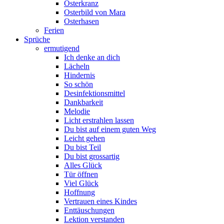
Osterkranz
Osterbild von Mara
Osterhasen
Ferien
Sprüche
ermutigend
Ich denke an dich
Lächeln
Hindernis
So schön
Desinfektionsmittel
Dankbarkeit
Melodie
Licht erstrahlen lassen
Du bist auf einem guten Weg
Leicht gehen
Du bist Teil
Du bist grossartig
Alles Glück
Tür öffnen
Viel Glück
Hoffnung
Vertrauen eines Kindes
Enttäuschungen
Lektion verstanden