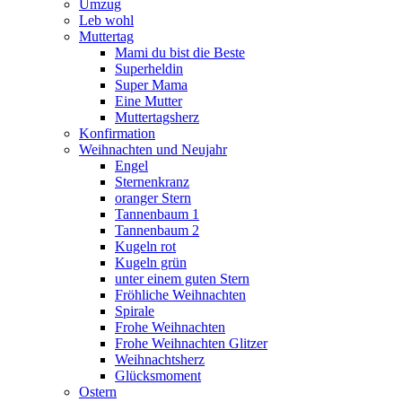
Umzug
Leb wohl
Muttertag
Mami du bist die Beste
Superheldin
Super Mama
Eine Mutter
Muttertagsherz
Konfirmation
Weihnachten und Neujahr
Engel
Sternenkranz
oranger Stern
Tannenbaum 1
Tannenbaum 2
Kugeln rot
Kugeln grün
unter einem guten Stern
Fröhliche Weihnachten
Spirale
Frohe Weihnachten
Frohe Weihnachten Glitzer
Weihnachtsherz
Glücksmoment
Ostern