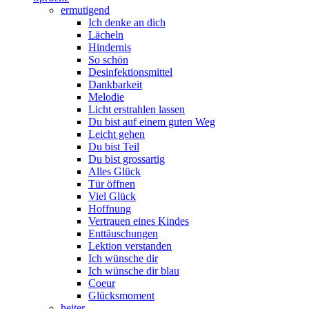
ermutigend
Ich denke an dich
Lächeln
Hindernis
So schön
Desinfektionsmittel
Dankbarkeit
Melodie
Licht erstrahlen lassen
Du bist auf einem guten Weg
Leicht gehen
Du bist Teil
Du bist grossartig
Alles Glück
Tür öffnen
Viel Glück
Hoffnung
Vertrauen eines Kindes
Enttäuschungen
Lektion verstanden
Ich wünsche dir
Ich wünsche dir blau
Coeur
Glücksmoment
heiter