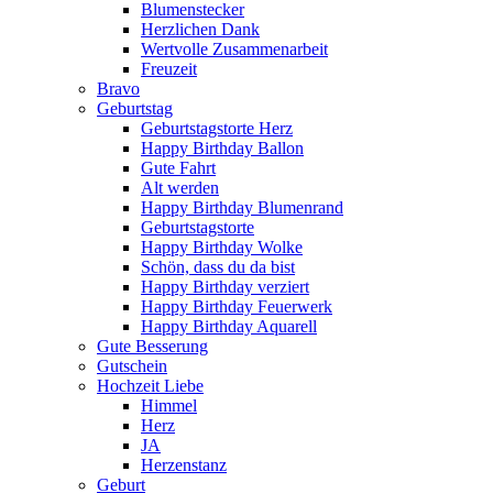
Blumenstecker
Herzlichen Dank
Wertvolle Zusammenarbeit
Freuzeit
Bravo
Geburtstag
Geburtstagstorte Herz
Happy Birthday Ballon
Gute Fahrt
Alt werden
Happy Birthday Blumenrand
Geburtstagstorte
Happy Birthday Wolke
Schön, dass du da bist
Happy Birthday verziert
Happy Birthday Feuerwerk
Happy Birthday Aquarell
Gute Besserung
Gutschein
Hochzeit Liebe
Himmel
Herz
JA
Herzenstanz
Geburt