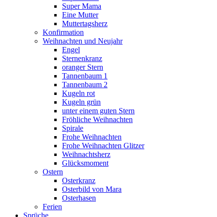
Super Mama
Eine Mutter
Muttertagsherz
Konfirmation
Weihnachten und Neujahr
Engel
Sternenkranz
oranger Stern
Tannenbaum 1
Tannenbaum 2
Kugeln rot
Kugeln grün
unter einem guten Stern
Fröhliche Weihnachten
Spirale
Frohe Weihnachten
Frohe Weihnachten Glitzer
Weihnachtsherz
Glücksmoment
Ostern
Osterkranz
Osterbild von Mara
Osterhasen
Ferien
Sprüche