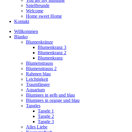
You are my sunshine
Spielfreunde
Welcome
Home sweet Home
Kontakt
Willkommen
Blanko
Blumenkränze
Blumenkranz 3
Blumenkranz 2
Blumenkranz
Blumenstrauss
Blumenstrauss 2
Rahmen blau
Leichtigkeit
Traumfänger
Aquarium
Blumiges in gelb und blau
Blumiges in orange und blau
Tangles
Tangle 1
Tangle 2
Tangle 3
Alles Liebe