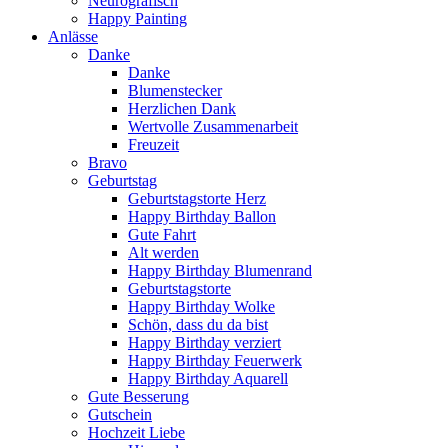
Neurografisch
Happy Painting
Anlässe
Danke
Danke
Blumenstecker
Herzlichen Dank
Wertvolle Zusammenarbeit
Freuzeit
Bravo
Geburtstag
Geburtstagstorte Herz
Happy Birthday Ballon
Gute Fahrt
Alt werden
Happy Birthday Blumenrand
Geburtstagstorte
Happy Birthday Wolke
Schön, dass du da bist
Happy Birthday verziert
Happy Birthday Feuerwerk
Happy Birthday Aquarell
Gute Besserung
Gutschein
Hochzeit Liebe