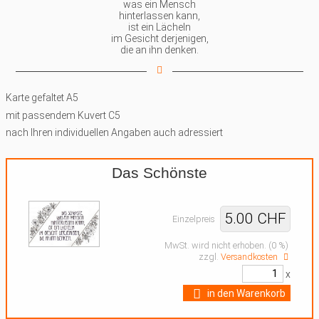
was ein Mensch
hinterlassen kann,
ist ein Lächeln
im Gesicht derjenigen,
die an ihn denken.
Karte gefaltet A5
mit passendem Kuvert C5
nach Ihren individuellen Angaben auch adressiert
Das Schönste
5.00 CHF
Einzelpreis
MwSt. wird nicht erhoben. (0 %)
zzgl.
Versandkosten
x
in den Warenkorb