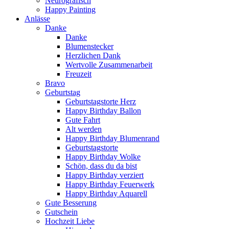
Neurografisch
Happy Painting
Anlässe
Danke
Danke
Blumenstecker
Herzlichen Dank
Wertvolle Zusammenarbeit
Freuzeit
Bravo
Geburtstag
Geburtstagstorte Herz
Happy Birthday Ballon
Gute Fahrt
Alt werden
Happy Birthday Blumenrand
Geburtstagstorte
Happy Birthday Wolke
Schön, dass du da bist
Happy Birthday verziert
Happy Birthday Feuerwerk
Happy Birthday Aquarell
Gute Besserung
Gutschein
Hochzeit Liebe