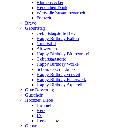
Blumenstecker
Herzlichen Dank
Wertvolle Zusammenarbeit
Freuzeit
Bravo
Geburtstag
Geburtstagstorte Herz
Happy Birthday Ballon
Gute Fahrt
Alt werden
Happy Birthday Blumenrand
Geburtstagstorte
Happy Birthday Wolke
Schön, dass du da bist
Happy Birthday verziert
Happy Birthday Feuerwerk
Happy Birthday Aquarell
Gute Besserung
Gutschein
Hochzeit Liebe
Himmel
Herz
JA
Herzenstanz
Geburt