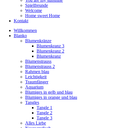
You are my sunshine
Spielfreunde
Welcome
Home sweet Home
Kontakt
Willkommen
Blanko
Blumenkränze
Blumenkranz 3
Blumenkranz 2
Blumenkranz
Blumenstrauss
Blumenstrauss 2
Rahmen blau
Leichtigkeit
Traumfänger
Aquarium
Blumiges in gelb und blau
Blumiges in orange und blau
Tangles
Tangle 1
Tangle 2
Tangle 3
Alles Liebe