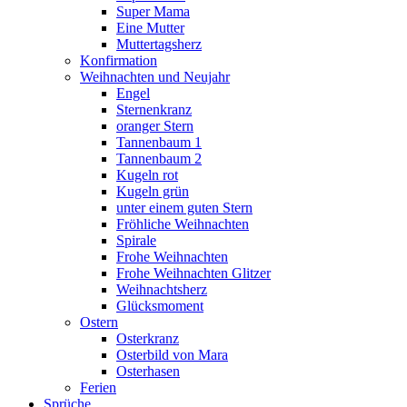
Super Mama
Eine Mutter
Muttertagsherz
Konfirmation
Weihnachten und Neujahr
Engel
Sternenkranz
oranger Stern
Tannenbaum 1
Tannenbaum 2
Kugeln rot
Kugeln grün
unter einem guten Stern
Fröhliche Weihnachten
Spirale
Frohe Weihnachten
Frohe Weihnachten Glitzer
Weihnachtsherz
Glücksmoment
Ostern
Osterkranz
Osterbild von Mara
Osterhasen
Ferien
Sprüche