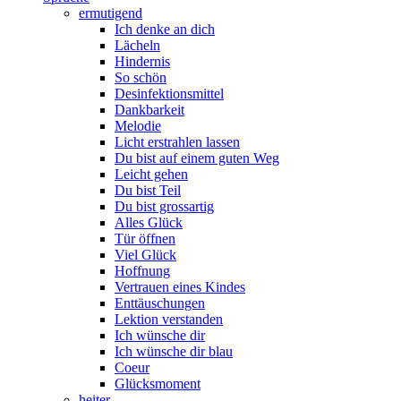
ermutigend
Ich denke an dich
Lächeln
Hindernis
So schön
Desinfektionsmittel
Dankbarkeit
Melodie
Licht erstrahlen lassen
Du bist auf einem guten Weg
Leicht gehen
Du bist Teil
Du bist grossartig
Alles Glück
Tür öffnen
Viel Glück
Hoffnung
Vertrauen eines Kindes
Enttäuschungen
Lektion verstanden
Ich wünsche dir
Ich wünsche dir blau
Coeur
Glücksmoment
heiter