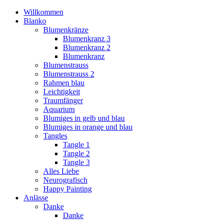
Willkommen
Blanko
Blumenkränze
Blumenkranz 3
Blumenkranz 2
Blumenkranz
Blumenstrauss
Blumenstrauss 2
Rahmen blau
Leichtigkeit
Traumfänger
Aquarium
Blumiges in gelb und blau
Blumiges in orange und blau
Tangles
Tangle 1
Tangle 2
Tangle 3
Alles Liebe
Neurografisch
Happy Painting
Anlässe
Danke
Danke