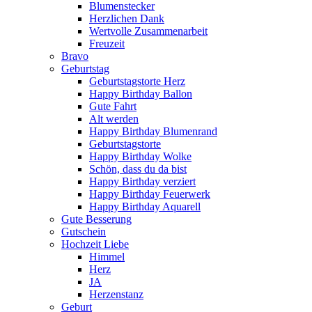
Blumenstecker
Herzlichen Dank
Wertvolle Zusammenarbeit
Freuzeit
Bravo
Geburtstag
Geburtstagstorte Herz
Happy Birthday Ballon
Gute Fahrt
Alt werden
Happy Birthday Blumenrand
Geburtstagstorte
Happy Birthday Wolke
Schön, dass du da bist
Happy Birthday verziert
Happy Birthday Feuerwerk
Happy Birthday Aquarell
Gute Besserung
Gutschein
Hochzeit Liebe
Himmel
Herz
JA
Herzenstanz
Geburt