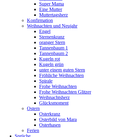
Super Mama
Eine Mutter
Muttertagsherz
Konfirmation
Weihnachten und Neujahr
Engel
Sternenkranz
oranger Stern
Tannenbaum 1
Tannenbaum 2
Kugeln rot
Kugeln grün
unter einem guten Stern
Fröhliche Weihnachten
Spirale
Frohe Weihnachten
Frohe Weihnachten Glitzer
Weihnachtsherz
Glücksmoment
Ostern
Osterkranz
Osterbild von Mara
Osterhasen
Ferien
Sprüche