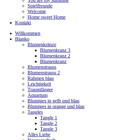
You are my sunshine
Spielfreunde
Welcome
Home sweet Home
Kontakt
Willkommen
Blanko
Blumenkränze
Blumenkranz 3
Blumenkranz 2
Blumenkranz
Blumenstrauss
Blumenstrauss 2
Rahmen blau
Leichtigkeit
Traumfänger
Aquarium
Blumiges in gelb und blau
Blumiges in orange und blau
Tangles
Tangle 1
Tangle 2
Tangle 3
Alles Liebe