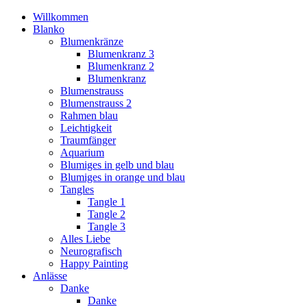
Willkommen
Blanko
Blumenkränze
Blumenkranz 3
Blumenkranz 2
Blumenkranz
Blumenstrauss
Blumenstrauss 2
Rahmen blau
Leichtigkeit
Traumfänger
Aquarium
Blumiges in gelb und blau
Blumiges in orange und blau
Tangles
Tangle 1
Tangle 2
Tangle 3
Alles Liebe
Neurografisch
Happy Painting
Anlässe
Danke
Danke