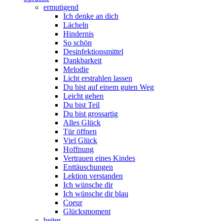
ermutigend
Ich denke an dich
Lächeln
Hindernis
So schön
Desinfektionsmittel
Dankbarkeit
Melodie
Licht erstrahlen lassen
Du bist auf einem guten Weg
Leicht gehen
Du bist Teil
Du bist grossartig
Alles Glück
Tür öffnen
Viel Glück
Hoffnung
Vertrauen eines Kindes
Enttäuschungen
Lektion verstanden
Ich wünsche dir
Ich wünsche dir blau
Coeur
Glücksmoment
heiter