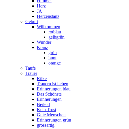
Himmel
Herz
JA
Herzenstanz
Geburt
Willkommen
rotblau
gelbgrün
Wunder
Kranz
grün
bunt
orange
Taufe
Trauer
Rilke
Trauern ist lieben
Erinnerungen blau
Das Schönste
Erinnerungen
Beileid
Kein Trost
Gute Menschen
Erinnerungen grün
grossartig