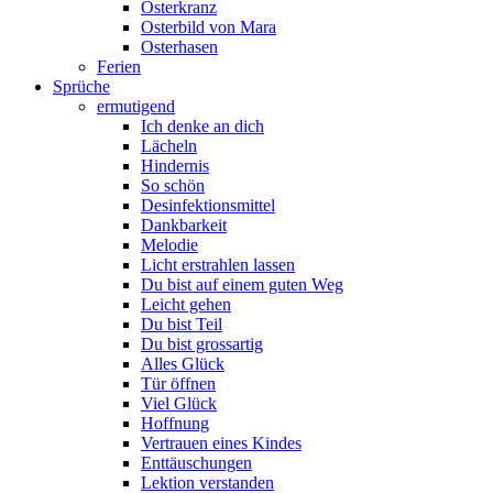
Osterkranz
Osterbild von Mara
Osterhasen
Ferien
Sprüche
ermutigend
Ich denke an dich
Lächeln
Hindernis
So schön
Desinfektionsmittel
Dankbarkeit
Melodie
Licht erstrahlen lassen
Du bist auf einem guten Weg
Leicht gehen
Du bist Teil
Du bist grossartig
Alles Glück
Tür öffnen
Viel Glück
Hoffnung
Vertrauen eines Kindes
Enttäuschungen
Lektion verstanden