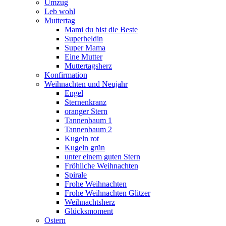
Umzug
Leb wohl
Muttertag
Mami du bist die Beste
Superheldin
Super Mama
Eine Mutter
Muttertagsherz
Konfirmation
Weihnachten und Neujahr
Engel
Sternenkranz
oranger Stern
Tannenbaum 1
Tannenbaum 2
Kugeln rot
Kugeln grün
unter einem guten Stern
Fröhliche Weihnachten
Spirale
Frohe Weihnachten
Frohe Weihnachten Glitzer
Weihnachtsherz
Glücksmoment
Ostern