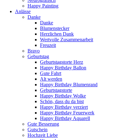
Neurografisch
Happy Painting
Anlässe
Danke
Danke
Blumenstecker
Herzlichen Dank
Wertvolle Zusammenarbeit
Freuzeit
Bravo
Geburtstag
Geburtstagstorte Herz
Happy Birthday Ballon
Gute Fahrt
Alt werden
Happy Birthday Blumenrand
Geburtstagstorte
Happy Birthday Wolke
Schön, dass du da bist
Happy Birthday verziert
Happy Birthday Feuerwerk
Happy Birthday Aquarell
Gute Besserung
Gutschein
Hochzeit Liebe