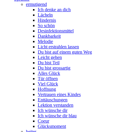
ermutigend
Ich denke an dich
Lächeln
Hindernis
So schön
Desinfektionsmittel
Dankbarkeit
Melodie
Licht erstrahlen lassen
Du bist auf einem guten Weg
Leicht gehen
Du bist Teil
Du bist grossartig
Alles Glück
Tür öffnen
Viel Glück
Hoffnung
Vertrauen eines Kindes
Enttäuschungen
Lektion verstanden
Ich wünsche dir
Ich wünsche dir blau
Coeur
Glücksmoment
heiter