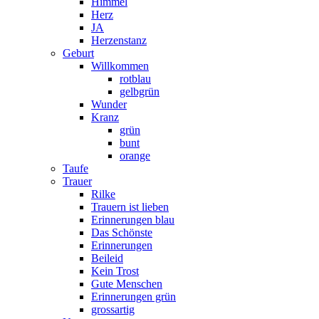
Himmel
Herz
JA
Herzenstanz
Geburt
Willkommen
rotblau
gelbgrün
Wunder
Kranz
grün
bunt
orange
Taufe
Trauer
Rilke
Trauern ist lieben
Erinnerungen blau
Das Schönste
Erinnerungen
Beileid
Kein Trost
Gute Menschen
Erinnerungen grün
grossartig