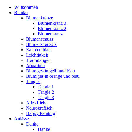
Willkommen
Blanko
Blumenkränze
Blumenkranz 3
Blumenkranz 2
Blumenkranz
Blumenstrauss
Blumenstrauss 2
Rahmen blau
Leichtigkeit
Traumfänger
Aquarium
Blumiges in gelb und blau
Blumiges in orange und blau
Tangles
Tangle 1
Tangle 2
Tangle 3
Alles Liebe
Neurografisch
Happy Painting
Anlässe
Danke
Danke