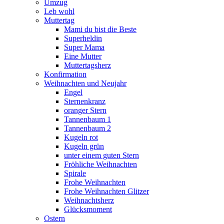
Umzug
Leb wohl
Muttertag
Mami du bist die Beste
Superheldin
Super Mama
Eine Mutter
Muttertagsherz
Konfirmation
Weihnachten und Neujahr
Engel
Sternenkranz
oranger Stern
Tannenbaum 1
Tannenbaum 2
Kugeln rot
Kugeln grün
unter einem guten Stern
Fröhliche Weihnachten
Spirale
Frohe Weihnachten
Frohe Weihnachten Glitzer
Weihnachtsherz
Glücksmoment
Ostern