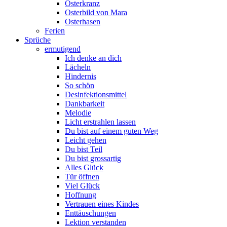
Osterkranz
Osterbild von Mara
Osterhasen
Ferien
Sprüche
ermutigend
Ich denke an dich
Lächeln
Hindernis
So schön
Desinfektionsmittel
Dankbarkeit
Melodie
Licht erstrahlen lassen
Du bist auf einem guten Weg
Leicht gehen
Du bist Teil
Du bist grossartig
Alles Glück
Tür öffnen
Viel Glück
Hoffnung
Vertrauen eines Kindes
Enttäuschungen
Lektion verstanden