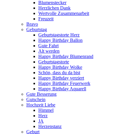
Blumenstecker
Herzlichen Dank
Wertvolle Zusammenarbeit
Freuzeit
Bravo
Geburtstag
Geburtstagstorte Herz
Happy Birthday Ballon
Gute Fahrt
Alt werden
Happy Birthday Blumenrand
Geburtstagstorte
Happy Birthday Wolke
Schön, dass du da bist
Happy Birthday verziert
Happy Birthday Feuerwerk
Happy Birthday Aquarell
Gute Besserung
Gutschein
Hochzeit Liebe
Himmel
Herz
JA
Herzenstanz
Geburt