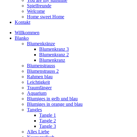
You are my sunshine
Spielfreunde
Welcome
Home sweet Home
Kontakt
Willkommen
Blanko
Blumenkränze
Blumenkranz 3
Blumenkranz 2
Blumenkranz
Blumenstrauss
Blumenstrauss 2
Rahmen blau
Leichtigkeit
Traumfänger
Aquarium
Blumiges in gelb und blau
Blumiges in orange und blau
Tangles
Tangle 1
Tangle 2
Tangle 3
Alles Liebe