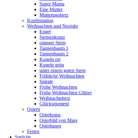
Super Mama
Eine Mutter
Muttertagsherz
Konfirmation
Weihnachten und Neujahr
Engel
Sternenkranz
oranger Stern
Tannenbaum 1
Tannenbaum 2
Kugeln rot
Kugeln grün
unter einem guten Stern
Fröhliche Weihnachten
Spirale
Frohe Weihnachten
Frohe Weihnachten Glitzer
Weihnachtsherz
Glücksmoment
Ostern
Osterkranz
Osterbild von Mara
Osterhasen
Ferien
Sprüche