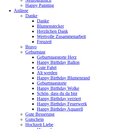
Neurografisch
Happy Painting
Anlässe
Danke
Danke
Blumenstecker
Herzlichen Dank
Wertvolle Zusammenarbeit
Freuzeit
Bravo
Geburtstag
Geburtstagstorte Herz
Happy Birthday Ballon
Gute Fahrt
Alt werden
Happy Birthday Blumenrand
Geburtstagstorte
Happy Birthday Wolke
Schön, dass du da bist
Happy Birthday verziert
Happy Birthday Feuerwerk
Happy Birthday Aquarell
Gute Besserung
Gutschein
Hochzeit Liebe