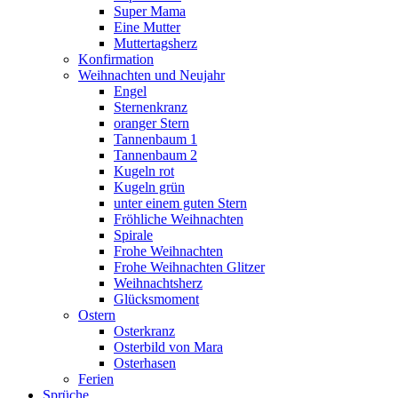
Super Mama
Eine Mutter
Muttertagsherz
Konfirmation
Weihnachten und Neujahr
Engel
Sternenkranz
oranger Stern
Tannenbaum 1
Tannenbaum 2
Kugeln rot
Kugeln grün
unter einem guten Stern
Fröhliche Weihnachten
Spirale
Frohe Weihnachten
Frohe Weihnachten Glitzer
Weihnachtsherz
Glücksmoment
Ostern
Osterkranz
Osterbild von Mara
Osterhasen
Ferien
Sprüche