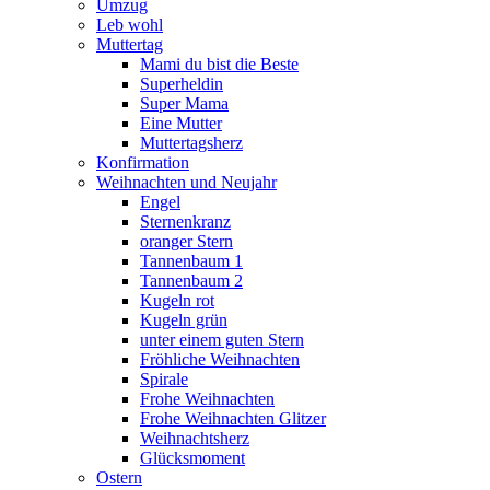
Umzug
Leb wohl
Muttertag
Mami du bist die Beste
Superheldin
Super Mama
Eine Mutter
Muttertagsherz
Konfirmation
Weihnachten und Neujahr
Engel
Sternenkranz
oranger Stern
Tannenbaum 1
Tannenbaum 2
Kugeln rot
Kugeln grün
unter einem guten Stern
Fröhliche Weihnachten
Spirale
Frohe Weihnachten
Frohe Weihnachten Glitzer
Weihnachtsherz
Glücksmoment
Ostern