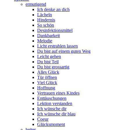
ermutigend
Ich denke an dich
Lächeln
Hindernis
So schön
Desinfektionsmittel
Dankbarkeit
Melodie
Licht erstrahlen lassen
Du bist auf einem guten Weg
Leicht gehen
Du bist Teil
Du bist grossartig
Alles Glück
Tür öffnen
Viel Glück
Hoffnung
Vertrauen eines Kindes
Enttäuschungen
Lektion verstanden
Ich wünsche dir
Ich wünsche dir blau
Coeur
Glücksmoment
heiter