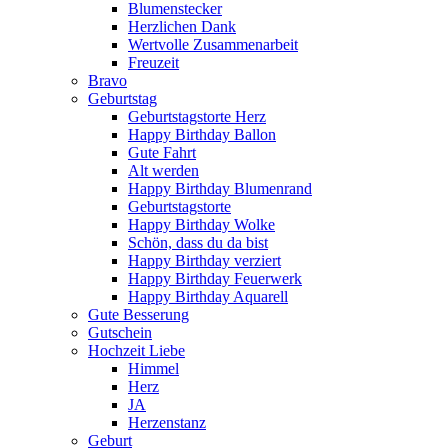
Blumenstecker
Herzlichen Dank
Wertvolle Zusammenarbeit
Freuzeit
Bravo
Geburtstag
Geburtstagstorte Herz
Happy Birthday Ballon
Gute Fahrt
Alt werden
Happy Birthday Blumenrand
Geburtstagstorte
Happy Birthday Wolke
Schön, dass du da bist
Happy Birthday verziert
Happy Birthday Feuerwerk
Happy Birthday Aquarell
Gute Besserung
Gutschein
Hochzeit Liebe
Himmel
Herz
JA
Herzenstanz
Geburt