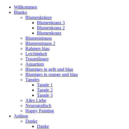
Willkommen
Blanko
Blumenkränze
Blumenkranz 3
Blumenkranz 2
Blumenkranz
Blumenstrauss
Blumenstrauss 2
Rahmen blau
Leichtigkeit
Traumfänger
Aquarium
Blumiges in gelb und blau
Blumiges in orange und blau
Tangles
Tangle 1
Tangle 2
Tangle 3
Alles Liebe
Neurografisch
Happy Painting
Anlässe
Danke
Danke