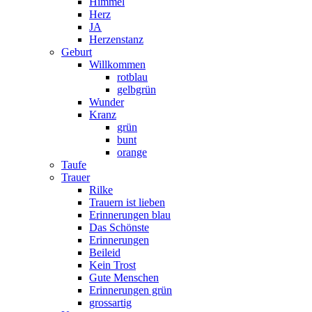
Himmel
Herz
JA
Herzenstanz
Geburt
Willkommen
rotblau
gelbgrün
Wunder
Kranz
grün
bunt
orange
Taufe
Trauer
Rilke
Trauern ist lieben
Erinnerungen blau
Das Schönste
Erinnerungen
Beileid
Kein Trost
Gute Menschen
Erinnerungen grün
grossartig