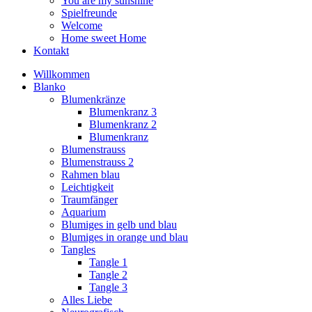
You are my sunshine
Spielfreunde
Welcome
Home sweet Home
Kontakt
Willkommen
Blanko
Blumenkränze
Blumenkranz 3
Blumenkranz 2
Blumenkranz
Blumenstrauss
Blumenstrauss 2
Rahmen blau
Leichtigkeit
Traumfänger
Aquarium
Blumiges in gelb und blau
Blumiges in orange und blau
Tangles
Tangle 1
Tangle 2
Tangle 3
Alles Liebe