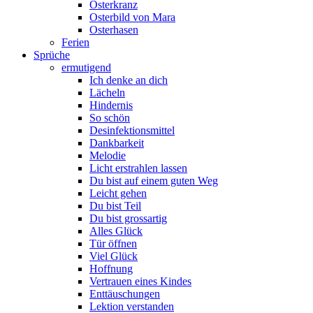
Osterkranz
Osterbild von Mara
Osterhasen
Ferien
Sprüche
ermutigend
Ich denke an dich
Lächeln
Hindernis
So schön
Desinfektionsmittel
Dankbarkeit
Melodie
Licht erstrahlen lassen
Du bist auf einem guten Weg
Leicht gehen
Du bist Teil
Du bist grossartig
Alles Glück
Tür öffnen
Viel Glück
Hoffnung
Vertrauen eines Kindes
Enttäuschungen
Lektion verstanden