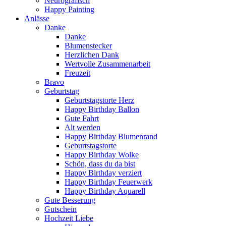
Neurografisch
Happy Painting
Anlässe
Danke
Danke
Blumenstecker
Herzlichen Dank
Wertvolle Zusammenarbeit
Freuzeit
Bravo
Geburtstag
Geburtstagstorte Herz
Happy Birthday Ballon
Gute Fahrt
Alt werden
Happy Birthday Blumenrand
Geburtstagstorte
Happy Birthday Wolke
Schön, dass du da bist
Happy Birthday verziert
Happy Birthday Feuerwerk
Happy Birthday Aquarell
Gute Besserung
Gutschein
Hochzeit Liebe