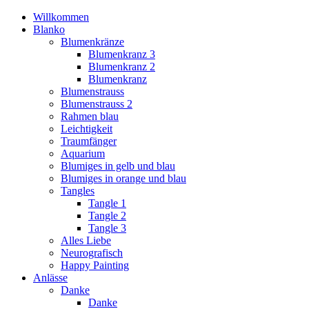
Willkommen
Blanko
Blumenkränze
Blumenkranz 3
Blumenkranz 2
Blumenkranz
Blumenstrauss
Blumenstrauss 2
Rahmen blau
Leichtigkeit
Traumfänger
Aquarium
Blumiges in gelb und blau
Blumiges in orange und blau
Tangles
Tangle 1
Tangle 2
Tangle 3
Alles Liebe
Neurografisch
Happy Painting
Anlässe
Danke
Danke