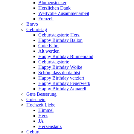
Blumenstecker
Herzlichen Dank
Wertvolle Zusammenarbeit
Freuzeit
Bravo
Geburtstag
Geburtstagstorte Herz
Happy Birthday Ballon
Gute Fahrt
Alt werden
Happy Birthday Blumenrand
Geburtstagstorte
Happy Birthday Wolke
Schön, dass du da bist
Happy Birthday verziert
Happy Birthday Feuerwerk
Happy Birthday Aquarell
Gute Besserung
Gutschein
Hochzeit Liebe
Himmel
Herz
JA
Herzenstanz
Geburt