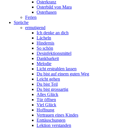
Osterkranz
Osterbild von Mara
Osterhasen
Ferien
Sprüche
ermutigend
Ich denke an dich
Lächeln
Hindernis
So schön
Desinfektionsmittel
Dankbarkeit
Melodie
Licht erstrahlen lassen
Du bist auf einem guten Weg
Leicht gehen
Du bist Teil
Du bist grossartig
Alles Glück
Tür öffnen
Viel Glück
Hoffnung
Vertrauen eines Kindes
Enttäuschungen
Lektion verstanden