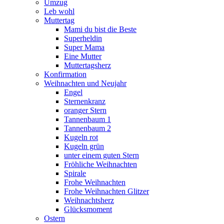
Umzug
Leb wohl
Muttertag
Mami du bist die Beste
Superheldin
Super Mama
Eine Mutter
Muttertagsherz
Konfirmation
Weihnachten und Neujahr
Engel
Sternenkranz
oranger Stern
Tannenbaum 1
Tannenbaum 2
Kugeln rot
Kugeln grün
unter einem guten Stern
Fröhliche Weihnachten
Spirale
Frohe Weihnachten
Frohe Weihnachten Glitzer
Weihnachtsherz
Glücksmoment
Ostern