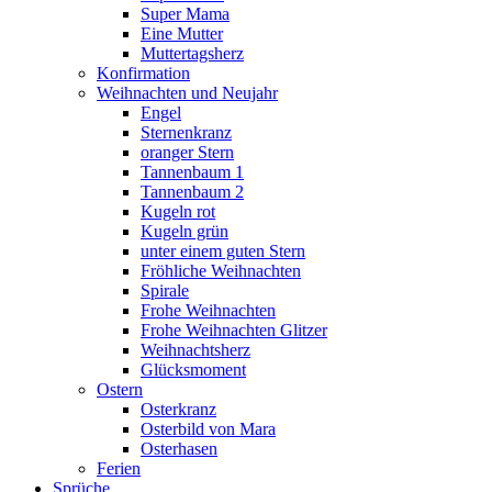
Super Mama
Eine Mutter
Muttertagsherz
Konfirmation
Weihnachten und Neujahr
Engel
Sternenkranz
oranger Stern
Tannenbaum 1
Tannenbaum 2
Kugeln rot
Kugeln grün
unter einem guten Stern
Fröhliche Weihnachten
Spirale
Frohe Weihnachten
Frohe Weihnachten Glitzer
Weihnachtsherz
Glücksmoment
Ostern
Osterkranz
Osterbild von Mara
Osterhasen
Ferien
Sprüche