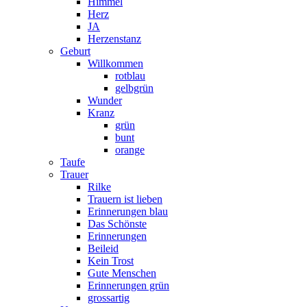
Himmel
Herz
JA
Herzenstanz
Geburt
Willkommen
rotblau
gelbgrün
Wunder
Kranz
grün
bunt
orange
Taufe
Trauer
Rilke
Trauern ist lieben
Erinnerungen blau
Das Schönste
Erinnerungen
Beileid
Kein Trost
Gute Menschen
Erinnerungen grün
grossartig