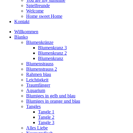
You are my sunshine
Spielfreunde
Welcome
Home sweet Home
Kontakt
Willkommen
Blanko
Blumenkränze
Blumenkranz 3
Blumenkranz 2
Blumenkranz
Blumenstrauss
Blumenstrauss 2
Rahmen blau
Leichtigkeit
Traumfänger
Aquarium
Blumiges in gelb und blau
Blumiges in orange und blau
Tangles
Tangle 1
Tangle 2
Tangle 3
Alles Liebe