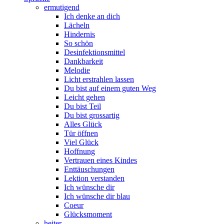
ermutigend
Ich denke an dich
Lächeln
Hindernis
So schön
Desinfektionsmittel
Dankbarkeit
Melodie
Licht erstrahlen lassen
Du bist auf einem guten Weg
Leicht gehen
Du bist Teil
Du bist grossartig
Alles Glück
Tür öffnen
Viel Glück
Hoffnung
Vertrauen eines Kindes
Enttäuschungen
Lektion verstanden
Ich wünsche dir
Ich wünsche dir blau
Coeur
Glücksmoment
heiter