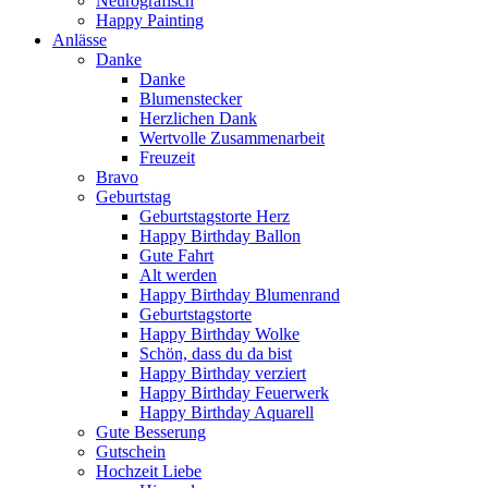
Neurografisch
Happy Painting
Anlässe
Danke
Danke
Blumenstecker
Herzlichen Dank
Wertvolle Zusammenarbeit
Freuzeit
Bravo
Geburtstag
Geburtstagstorte Herz
Happy Birthday Ballon
Gute Fahrt
Alt werden
Happy Birthday Blumenrand
Geburtstagstorte
Happy Birthday Wolke
Schön, dass du da bist
Happy Birthday verziert
Happy Birthday Feuerwerk
Happy Birthday Aquarell
Gute Besserung
Gutschein
Hochzeit Liebe