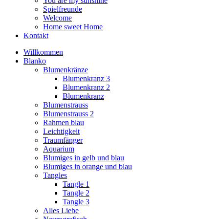
You are my sunshine
Spielfreunde
Welcome
Home sweet Home
Kontakt
Willkommen
Blanko
Blumenkränze
Blumenkranz 3
Blumenkranz 2
Blumenkranz
Blumenstrauss
Blumenstrauss 2
Rahmen blau
Leichtigkeit
Traumfänger
Aquarium
Blumiges in gelb und blau
Blumiges in orange und blau
Tangles
Tangle 1
Tangle 2
Tangle 3
Alles Liebe