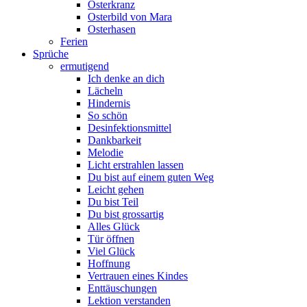
Osterkranz
Osterbild von Mara
Osterhasen
Ferien
Sprüche
ermutigend
Ich denke an dich
Lächeln
Hindernis
So schön
Desinfektionsmittel
Dankbarkeit
Melodie
Licht erstrahlen lassen
Du bist auf einem guten Weg
Leicht gehen
Du bist Teil
Du bist grossartig
Alles Glück
Tür öffnen
Viel Glück
Hoffnung
Vertrauen eines Kindes
Enttäuschungen
Lektion verstanden