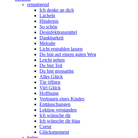
ermutigend
Ich denke an dich
Lächeln
Hindernis
So schön
Desinfektionsmittel
Dankbarkeit
Melodie
Licht erstrahlen lassen
Du bist auf einem guten Weg
Leicht gehen
Du bist Teil
Du bist grossartig
Alles Glück
Tür öffnen
Viel Glück
Hoffnung
Vertrauen eines Kindes
Enttäuschungen
Lektion verstanden
Ich wünsche dir
Ich wünsche dir blau
Coeur
Glücksmoment
heiter