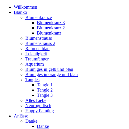
Willkommen
Blanko
Blumenkränze
Blumenkranz 3
Blumenkranz 2
Blumenkranz
Blumenstrauss
Blumenstrauss 2
Rahmen blau
Leichtigkeit
Traumfänger
Aquarium
Blumiges in gelb und blau
Blumiges in orange und blau
Tangles
Tangle 1
Tangle 2
Tangle 3
Alles Liebe
Neurografisch
Happy Painting
Anlässe
Danke
Danke