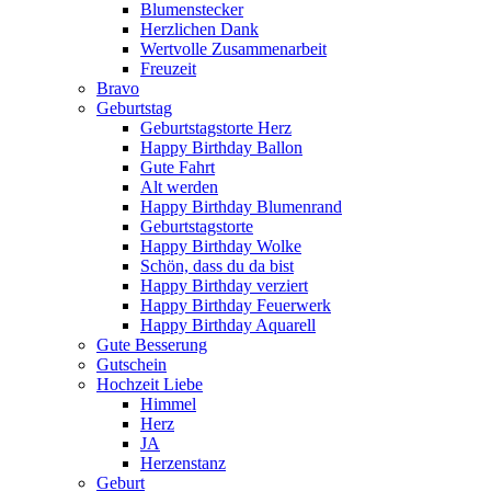
Blumenstecker
Herzlichen Dank
Wertvolle Zusammenarbeit
Freuzeit
Bravo
Geburtstag
Geburtstagstorte Herz
Happy Birthday Ballon
Gute Fahrt
Alt werden
Happy Birthday Blumenrand
Geburtstagstorte
Happy Birthday Wolke
Schön, dass du da bist
Happy Birthday verziert
Happy Birthday Feuerwerk
Happy Birthday Aquarell
Gute Besserung
Gutschein
Hochzeit Liebe
Himmel
Herz
JA
Herzenstanz
Geburt