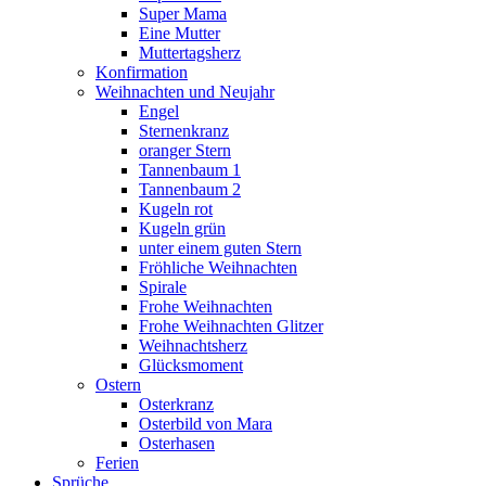
Super Mama
Eine Mutter
Muttertagsherz
Konfirmation
Weihnachten und Neujahr
Engel
Sternenkranz
oranger Stern
Tannenbaum 1
Tannenbaum 2
Kugeln rot
Kugeln grün
unter einem guten Stern
Fröhliche Weihnachten
Spirale
Frohe Weihnachten
Frohe Weihnachten Glitzer
Weihnachtsherz
Glücksmoment
Ostern
Osterkranz
Osterbild von Mara
Osterhasen
Ferien
Sprüche