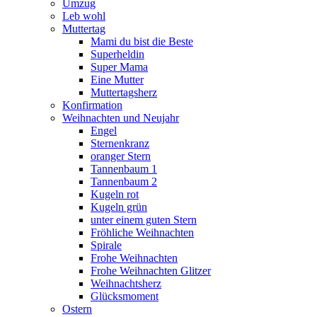
Umzug
Leb wohl
Muttertag
Mami du bist die Beste
Superheldin
Super Mama
Eine Mutter
Muttertagsherz
Konfirmation
Weihnachten und Neujahr
Engel
Sternenkranz
oranger Stern
Tannenbaum 1
Tannenbaum 2
Kugeln rot
Kugeln grün
unter einem guten Stern
Fröhliche Weihnachten
Spirale
Frohe Weihnachten
Frohe Weihnachten Glitzer
Weihnachtsherz
Glücksmoment
Ostern