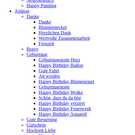
Neurografisch
Happy Painting
Anlässe
Danke
Danke
Blumenstecker
Herzlichen Dank
Wertvolle Zusammenarbeit
Freuzeit
Bravo
Geburtstag
Geburtstagstorte Herz
Happy Birthday Ballon
Gute Fahrt
Alt werden
Happy Birthday Blumenrand
Geburtstagstorte
Happy Birthday Wolke
Schön, dass du da bist
Happy Birthday verziert
Happy Birthday Feuerwerk
Happy Birthday Aquarell
Gute Besserung
Gutschein
Hochzeit Liebe