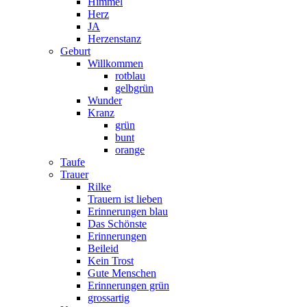
Himmel
Herz
JA
Herzenstanz
Geburt
Willkommen
rotblau
gelbgrün
Wunder
Kranz
grün
bunt
orange
Taufe
Trauer
Rilke
Trauern ist lieben
Erinnerungen blau
Das Schönste
Erinnerungen
Beileid
Kein Trost
Gute Menschen
Erinnerungen grün
grossartig